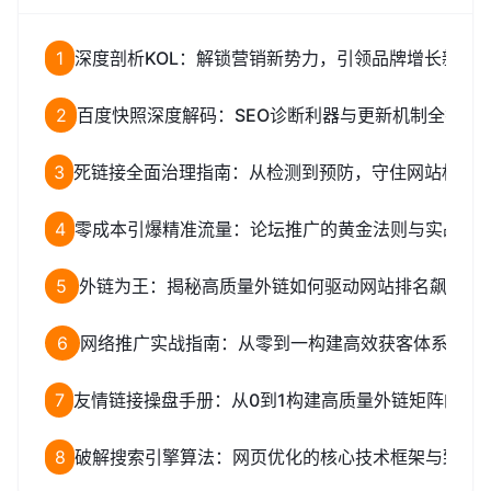
1
深度剖析KOL：解锁营销新势力，引领品牌增长新路
2
百度快照深度解码：SEO诊断利器与更新机制全揭秘
3
死链接全面治理指南：从检测到预防，守住网站权重
4
零成本引爆精准流量：论坛推广的黄金法则与实战全
5
外链为王：揭秘高质量外链如何驱动网站排名飙升
6
网络推广实战指南：从零到一构建高效获客体系
7
友情链接操盘手册：从0到1构建高质量外链矩阵的完
8
破解搜索引擎算法：网页优化的核心技术框架与致命